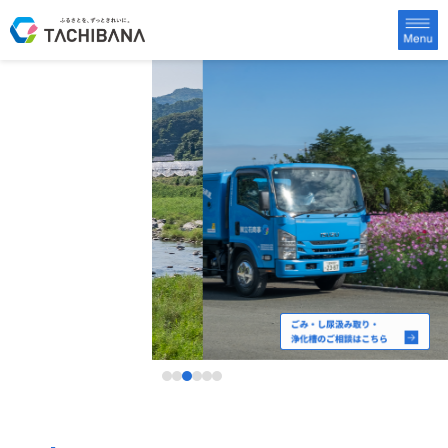
守り続ける。
故郷の「きれい」を
循環型社会を水と資源で支え、